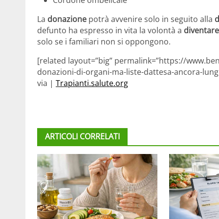
Cordone ombelicale
La
donazione
potrà avvenire solo in seguito alla
d
defunto ha espresso in vita la volontà a
diventar
solo se i familiari non si oppongono.
[related layout=”big” permalink=”https://www.ben
donazioni-di-organi-ma-liste-dattesa-ancora-lung
via |
Trapianti.salute.org
ARTICOLI CORRELATI