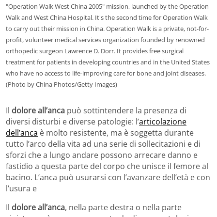
"Operation Walk West China 2005" mission, launched by the Operation
Walk and West China Hospital. It's the second time for Operation Walk
to carry out their mission in China. Operation Walk is a private, not-for-
profit, volunteer medical services organization founded by renowned
orthopedic surgeon Lawrence D. Dorr. It provides free surgical
treatment for patients in developing countries and in the United States
who have no access to life-improving care for bone and joint diseases.
(Photo by China Photos/Getty Images)
Il
dolore all’anca
può sottintendere la presenza di
diversi disturbi e diverse patologie: l’
articolazione
dell’anca
è molto resistente, ma è soggetta durante
tutto l’arco della vita ad una serie di sollecitazioni e di
sforzi che a lungo andare possono arrecare danno e
fastidio a questa parte del corpo che unisce il femore al
bacino. L’anca può usurarsi con l’avanzare dell’età e con
l’usura e
Il
dolore all’anca
, nella parte destra o nella parte