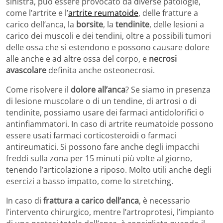
sinistra, può essere provocato da diverse patologie,
come l’artrite e l’
artrite reumatoide
, delle fratture a
carico dell’anca, la
borsite
, la
tendinite
, delle lesioni a
carico dei muscoli e dei tendini, oltre a possibili tumori
delle ossa che si estendono e possono causare dolore
alle anche e ad altre ossa del corpo, e
necrosi
avascolare
definita anche osteonecrosi.
Come risolvere il
dolore all’anca
? Se siamo in presenza
di lesione muscolare o di un tendine, di artrosi o di
tendinite, possiamo usare dei farmaci antidolorifici o
antinfiammatori. In caso di artrite reumatoide possono
essere usati farmaci corticosteroidi o farmaci
antireumatici. Si possono fare anche degli impacchi
freddi sulla zona per 15 minuti più volte al giorno,
tenendo l’articolazione a riposo. Molto utili anche degli
esercizi a basso impatto, come lo stretching.
In caso di
frattura a carico dell’anca
, è necessario
l’intervento chirurgico, mentre l’artroprotesi, l’impianto