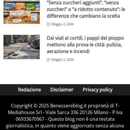
“Senza zuccheri aggiunti”, “senza
zuccheri” o “a ridotto contenuto”: le
differenze che cambiano la scelta
Maggio 2, 2026
Dai viali ai cortili, i pappi del pioppo
mettono alla prova le città: pulizia,
aerazione e incendi
Maggio 2, 2026
Redazione
Disclaimer
Privacy policy
Copyright © 2025 Benessereblog.it proprietà di T-
Mediahouse Srl - Viale Sarca 336 20126 Milano - P.Iva
06933670967 - Questo blog non è una testata
giornalistica, in quanto viene aggiornato senza alcuna