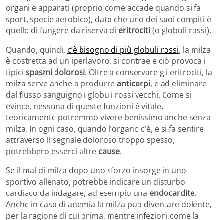
organi e apparati (proprio come accade quando si fa
sport, specie aerobico), dato che uno dei suoi compiti è
quello di fungere da riserva di
eritrociti
(o globuli rossi).
Quando, quindi,
c’è bisogno di più globuli rossi
, la milza
è costretta ad un iperlavoro, si contrae e ciò provoca i
tipici
spasmi dolorosi
. Oltre a conservare gli eritrociti, la
milza serve anche a produrre
anticorpi
, e ad eliminare
dal flusso sanguigno i globuli rossi vecchi. Come si
evince, nessuna di queste funzioni è vitale,
teoricamente potremmo vivere benissimo anche senza
milza. In ogni caso, quando l’organo c’è, e si fa sentire
attraverso il segnale doloroso troppo spesso,
potrebbero esserci altre
cause
.
Se il mal di milza dopo uno sforzo insorge in uno
sportivo allenato, potrebbe indicare un disturbo
cardiaco da indagare, ad esempio una
endocardite
.
Anche in caso di anemia la milza può diventare dolente,
per la ragione di cui prima, mentre infezioni come la