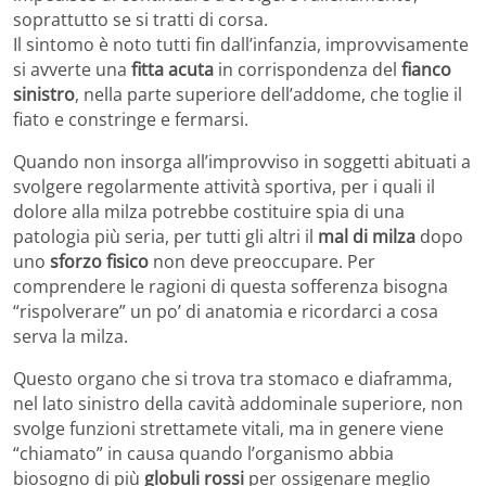
soprattutto se si tratti di corsa.
Il sintomo è noto tutti fin dall’infanzia, improvvisamente
si avverte una
fitta acuta
in corrispondenza del
fianco
sinistro
, nella parte superiore dell’addome, che toglie il
fiato e constringe e fermarsi.
Quando non insorga all’improvviso in soggetti abituati a
svolgere regolarmente attività sportiva, per i quali il
dolore alla milza potrebbe costituire spia di una
patologia più seria, per tutti gli altri il
mal di milza
dopo
uno
sforzo fisico
non deve preoccupare. Per
comprendere le ragioni di questa sofferenza bisogna
“rispolverare” un po’ di anatomia e ricordarci a cosa
serva la milza.
Questo organo che si trova tra stomaco e diaframma,
nel lato sinistro della cavità addominale superiore, non
svolge funzioni strettamete vitali, ma in genere viene
“chiamato” in causa quando l’organismo abbia
biosogno di più
globuli rossi
per ossigenare meglio