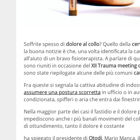
Soffrite spesso di
dolore al collo
? Quello della
cer
la buona notizie è che, una volta identificata la c
all’aiuto di un bravo fisioterapista. A parlare di
sono riuniti in occasione del
XII Trauma meeting d
sono state riepilogate alcune delle più comuni
ca
Fra queste si segnala la cattiva abitudine di indo
assumere una postura scorretta
in ufficio o in a
condizionata, spifferi o aria che entra dai finestri
Nella maggior parte dei casi il fastidio e il dolor
impediscono anche i più banali movimenti del coll
di ottundimento, tanto il dolore è costante
ha spiegato il presidente di
Otodi
, Mario Manca, i