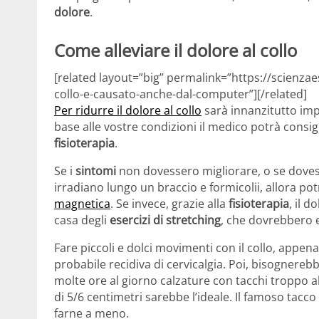
dolore
.
Come alleviare il dolore al collo
[related layout=”big” permalink=”https://scienzae
collo-e-causato-anche-dal-computer”][/related]
Per ridurre il dolore al collo
sarà innanzitutto impo
base alle vostre condizioni il medico potrà consig
fisioterapia
.
Se i
sintomi
non dovessero migliorare, o se dovess
irradiano lungo un braccio e formicolii, allora p
magnetica
. Se invece, grazie alla
fisioterapia
, il 
casa degli
esercizi di stretching
, che dovrebbero 
Fare piccoli e dolci movimenti con il collo, appena 
probabile recidiva di cervicalgia. Poi, bisognereb
molte ore al giorno calzature con tacchi troppo a
di 5/6 centimetri sarebbe l’ideale. Il famoso tacco
farne a meno.