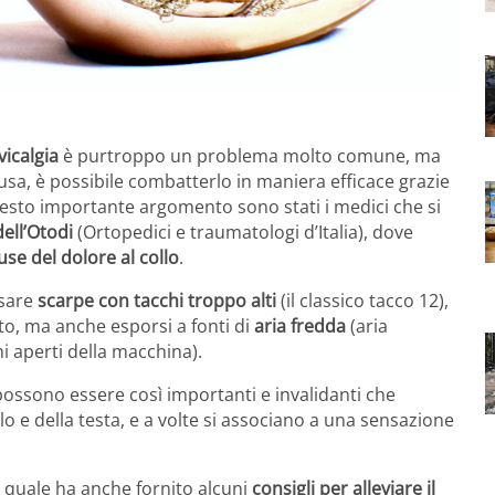
vicalgia
è purtroppo un problema molto comune, ma
ausa, è possibile combatterlo in maniera efficace grazie
 questo importante argomento sono stati i medici che si
ell’Otodi
(Ortopedici e traumatologi d’Italia), dove
use del dolore al collo
.
ssare
scarpe con tacchi troppo alti
(il classico tacco 12),
uto, ma anche esporsi a fonti di
aria fredda
(aria
ni aperti della macchina).
e possono essere così importanti e invalidanti che
o e della testa, e a volte si associano a una sensazione
l quale ha anche fornito alcuni
consigli per alleviare il