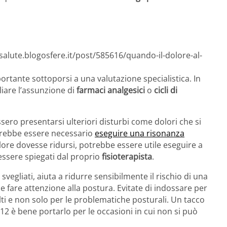
salute.blogosfere.it/post/585616/quando-il-dolore-al-
rtante sottoporsi a una valutazione specialistica. In
liare l’assunzione di
farmaci analgesici
o
cicli di
ero presentarsi ulteriori disturbi come dolori che si
otrebbe essere necessario
eseguire una risonanza
dolore dovesse ridursi, potrebbe essere utile eseguire a
essere spiegati dal proprio
fisioterapista
.
svegliati, aiuta a ridurre sensibilmente il rischio di una
be fare attenzione alla postura. Evitate di indossare per
lti e non solo per le problematiche posturali. Un tacco
 12 è bene portarlo per le occasioni in cui non si può