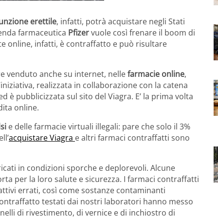
unzione erettile
, infatti, potrà acquistare negli Stati
zienda farmaceutica
Pfizer
vuole così frenare il boom di
te online, infatti, è contraffatto e può risultare
e venduto anche su internet, nelle
farmacie online
,
niziativa, realizzata in collaborazione con la catena
 ed è pubblicizzata sul sito del Viagra. E’ la prima volta
ita online.
lsi
e delle farmacie virtuali illegali: pare che solo il 3%
ll’
acquistare Viagra
e altri farmaci contraffatti sono
icati in condizioni sporche e deplorevoli. Alcune
 per la loro salute e sicurezza. I farmaci contraffatti
ttivi errati, così come sostanze contaminanti
ontraffatto testati dai nostri laboratori hanno messo
nelli di rivestimento, di vernice e di inchiostro di