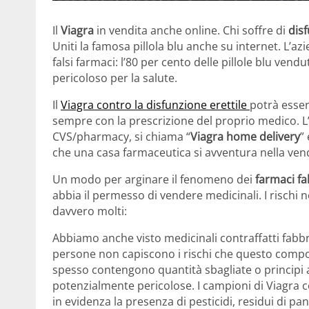
Il
Viagra
in vendita anche online. Chi soffre di
disf
Uniti la famosa pillola blu anche su internet. L’a
falsi farmaci: l’80 per cento delle pillole blu vendu
pericoloso per la salute.
Il
Viagra contro la disfunzione erettile
potrà esser
sempre con la prescrizione del proprio medico. L’i
CVS/pharmacy, si chiama “
Viagra home delivery
”
che una casa farmaceutica si avventura nella vend
Un modo per arginare il fenomeno dei
farmaci fa
abbia il permesso di vendere medicinali. I rischi ne
davvero molti:
Abbiamo anche visto medicinali contraffatti fabbr
persone non capiscono i rischi che questo comporta
spesso contengono quantità sbagliate o principi a
potenzialmente pericolose. I campioni di Viagra c
in evidenza la presenza di pesticidi, residui di pan