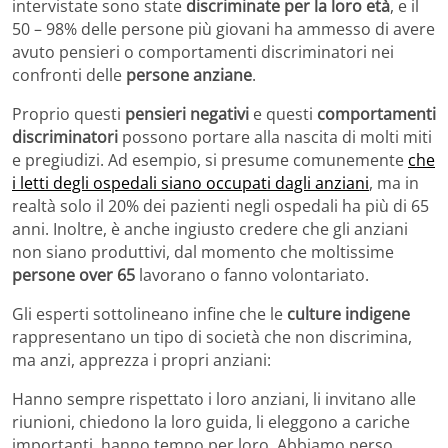
intervistate sono state
discriminate per la loro età
, e il
50 – 98% delle persone più giovani ha ammesso di avere
avuto pensieri o comportamenti discriminatori nei
confronti delle
persone anziane
.
Proprio questi
pensieri negativi
e questi
comportamenti
discriminatori
possono portare alla nascita di molti miti
e pregiudizi. Ad esempio, si presume comunemente
che
i letti degli ospedali siano occupati dagli anziani
, ma in
realtà solo il 20% dei pazienti negli ospedali ha più di 65
anni. Inoltre, è anche ingiusto credere che gli anziani
non siano produttivi, dal momento che moltissime
persone over 65
lavorano o fanno volontariato.
Gli esperti sottolineano infine che le
culture indigene
rappresentano un tipo di società che non discrimina,
ma anzi, apprezza i propri anziani:
Hanno sempre rispettato i loro anziani, li invitano alle
riunioni, chiedono la loro guida, li eleggono a cariche
importanti, hanno tempo per loro. Abbiamo perso