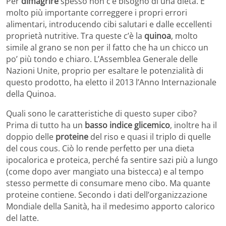
Per
dimagrire
spesso non c’è bisogno di una dieta. È
molto più importante correggere i propri errori
alimentari, introducendo cibi salutari e dalle eccellenti
proprietà nutritive. Tra queste c’è la
quinoa
, molto
simile al grano se non per il fatto che ha un chicco un
po’ più tondo e chiaro. L’Assemblea Generale delle
Nazioni Unite, proprio per esaltare le potenzialità di
questo prodotto, ha eletto il 2013 l’Anno Internazionale
della Quinoa.
Quali sono le caratteristiche di questo super cibo?
Prima di tutto ha un
basso indice glicemico
, inoltre ha il
doppio delle
proteine
del riso e quasi il triplo di quelle
del cous cous. Ciò lo rende perfetto per una dieta
ipocalorica e proteica, perché fa sentire sazi più a lungo
(come dopo aver mangiato una bistecca) e al tempo
stesso permette di consumare meno cibo. Ma quante
proteine contiene. Secondo i dati dell’organizzazione
Mondiale della Sanità, ha il medesimo apporto calorico
del latte.