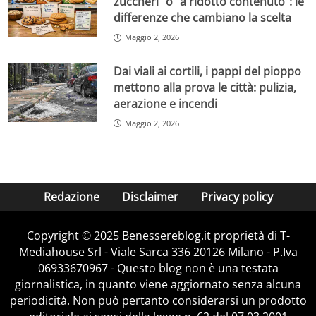
zuccheri” o “a ridotto contenuto”: le
differenze che cambiano la scelta
Maggio 2, 2026
Dai viali ai cortili, i pappi del pioppo
mettono alla prova le città: pulizia,
aerazione e incendi
Maggio 2, 2026
Redazione
Disclaimer
Privacy policy
Copyright © 2025 Benessereblog.it proprietà di T-
Mediahouse Srl - Viale Sarca 336 20126 Milano - P.Iva
06933670967 - Questo blog non è una testata
giornalistica, in quanto viene aggiornato senza alcuna
periodicità. Non può pertanto considerarsi un prodotto