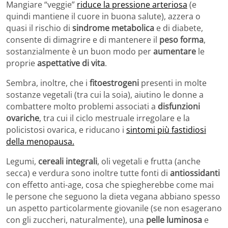
Mangiare “veggie”
riduce la pressione arteriosa
(e
quindi mantiene il cuore in buona salute), azzera o
quasi il rischio di
sindrome metabolica
e di diabete,
consente di dimagrire e di mantenere il
peso forma
,
sostanzialmente è un buon modo per
aumentare
le
proprie
aspettative di vita
.
Sembra, inoltre, che i
fitoestrogeni
presenti in molte
sostanze vegetali (tra cui la soia), aiutino le donne a
combattere molto problemi associati a
disfunzioni
ovariche
, tra cui il ciclo mestruale irregolare e la
policistosi ovarica, e riducano i
sintomi più fastidiosi
della menopausa.
Legumi,
cereali integrali
, oli vegetali e frutta (anche
secca) e verdura sono inoltre tutte fonti di
antiossidanti
con effetto anti-age, cosa che spiegherebbe come mai
le persone che seguono la dieta vegana abbiano spesso
un aspetto particolarmente giovanile (se non esagerano
con gli zuccheri, naturalmente), una
pelle luminosa
e