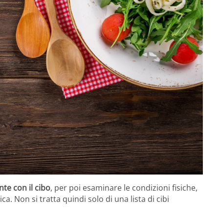
te con il cibo
, per poi esaminare le condizioni fisiche,
a. Non si tratta quindi solo di una lista di cibi