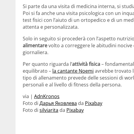
Si parte da una visita di medicina interna, si stud
Poi si fa anche una visita psicologica con un in
test fisici con l’aiuto di un ortopedico e di un m
attenta e personalizzata.
Solo in seguito si procederà con l’aspetto nutrizi
alimentare
volto a correggere le abitudini nocive 
giornaliera.
Per quanto riguarda l’
attività fisica
– fondamental
equilibrato –
la cantante Noemi
avrebbe trovato l
tipo di allenamento prevede delle sessioni di wor
personali e al livello di fitness della persona.
via |
AdnKronos
Foto di
Дарья Яковлева
da
Pixabay
Foto di
silviarita
da
Pixabay