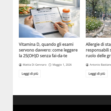
Vitamina D, quando gli esami
Allergie di sta
servono davvero: come leggere
responsabili so
la 25(OH)D senza fai-da-te
ruolo delle 
Mattia Di Gennaro
Maggio 1, 2026
Antonio Bastiane
Leggi di più
Leggi di più