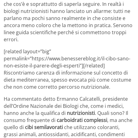
che cos’è e soprattutto di saperla seguire. In realtà i
biologi nutrizionisti hanno lanciato un allarme: tutti ne
parlano ma pochi sanno realmente in che consiste e
ancora meno coloro che la mettono in pratica. Servono
linee guida scientifiche perché si commettono troppi
errori.
[related layout=”big”
permalink=”https://www.benessereblog.it/il-cibo-sano-
non-esiste-il-parere-degli-esperti”][/related]
Riscontriamo carenza di informazione sul concetto di
dieta mediterranea, spesso evocata più come costume
che non come corretto percorso nutrizionale.
Ha commentato detto Ermanno Calcatelli, presidente
dell’Ordine Nazionale dei Biologi che, come i medici,
hanno anche la qualifica di
nutrizionisti
. Quali sono? Il
consumo frequente di
carboidrati complessi
, ma anche
quello di
cibi semilavorati
che utilizzano coloranti,
grassi animali, antiossidanti, acidificanti, condimenti