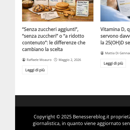
“Senza zuccheri aggiunti”,
Vitamina D, 
“senza zuccheri” o “a ridotto
servono davv
contenuto”: le differenze che
la 25(OH)D se
cambiano la scelta
Mattia Di Genna
Raffaele Moauro
Maggio 2, 2026
Leggi di più
Leggi di più
Copyright © 2025 Benessereblog.it proprietà
giornalistica, in quanto viene aggiornato sen