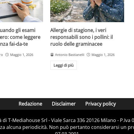
quando gli esami
Allergie di stagione, i veri
ero: come leggere
responsabili sono i pollini: il
nza fai-da-te
ruolo delle graminacee
ro
Maggio 1, 2026
Antonio Bastianelli
Maggio 1, 2026
Leggi di più
Redazione
Disclaimer
Privacy policy
 di T-Mediahouse Srl - Viale Sarca 336 20126 Milano - P.Iva
za alcuna periodicità. Non può pertanto considerarsi un prod