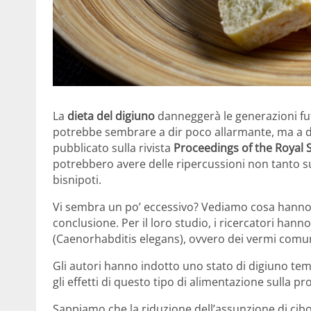
La
dieta del digiuno
danneggerà le generazioni f
potrebbe sembrare a dir poco allarmante, ma a d
pubblicato sulla rivista
Proceedings of the Royal 
potrebbero avere delle ripercussioni non tanto sui 
bisnipoti.
Vi sembra un po’ eccessivo? Vediamo cosa hanno 
conclusione. Per il loro studio, i ricercatori han
(Caenorhabditis elegans), ovvero dei vermi comun
Gli autori hanno indotto uno stato di digiuno te
gli effetti di questo tipo di alimentazione sulla pr
Sappiamo che la riduzione dell’assunzione di cibo