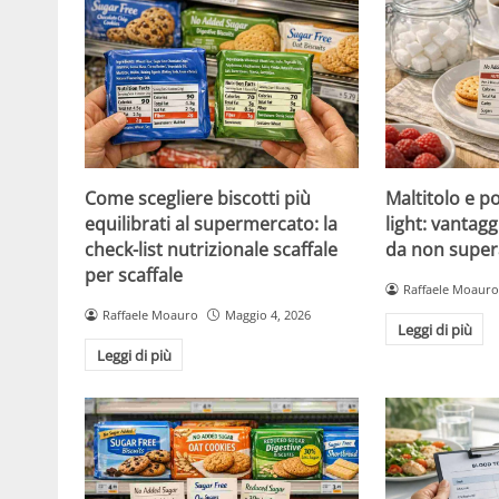
Come scegliere biscotti più
Maltitolo e pol
equilibrati al supermercato: la
light: vantagg
check-list nutrizionale scaffale
da non super
per scaffale
Raffaele Moauro
Raffaele Moauro
Maggio 4, 2026
Leggi di più
Leggi di più