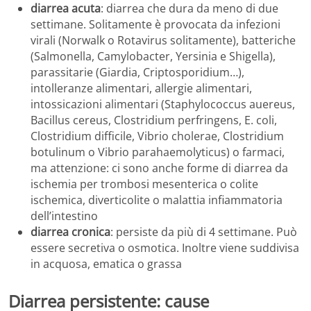
diarrea acuta
: diarrea che dura da meno di due
settimane. Solitamente è provocata da infezioni
virali (Norwalk o Rotavirus solitamente), batteriche
(Salmonella, Camylobacter, Yersinia e Shigella),
parassitarie (Giardia, Criptosporidium…),
intolleranze alimentari, allergie alimentari,
intossicazioni alimentari (Staphylococcus auereus,
Bacillus cereus, Clostridium perfringens, E. coli,
Clostridium difficile, Vibrio cholerae, Clostridium
botulinum o Vibrio parahaemolyticus) o farmaci,
ma attenzione: ci sono anche forme di diarrea da
ischemia per trombosi mesenterica o colite
ischemica, diverticolite o malattia infiammatoria
dell’intestino
diarrea cronica
: persiste da più di 4 settimane. Può
essere secretiva o osmotica. Inoltre viene suddivisa
in acquosa, ematica o grassa
Diarrea persistente: cause