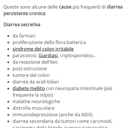
Queste sono alcune delle
cause
più frequenti di
diarrea
persistente cronica
:
Diarrea secretiva
da farmaci
proliferazione della flora batterica
sindrome del colon irritabile
parassitosi:
Giardiasi
, criptosporidosi…
da resezione dell’ileo
post ostruzione
tumore del colon
diarrea da acidi biliari
diabete mellito
con neuropatia intestinale (più
frequente la stipsi)
malattie neurologiche
distrofia muscolare
immunodepressione (anche da AIDS)
diarrea secondaria da tumori come carcinoidi,
carcinoma della tiroide, tumore pancreatico,