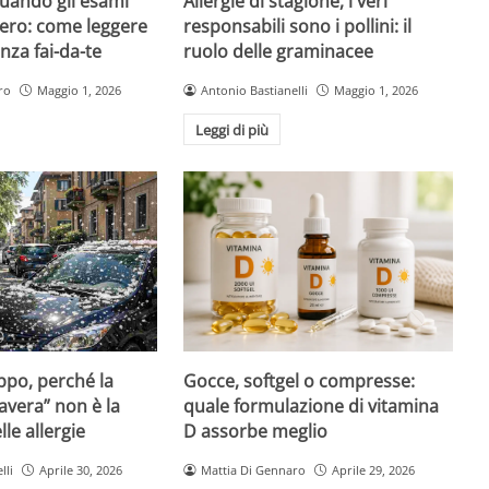
quando gli esami
Allergie di stagione, i veri
ero: come leggere
responsabili sono i pollini: il
nza fai-da-te
ruolo delle graminacee
ro
Maggio 1, 2026
Antonio Bastianelli
Maggio 1, 2026
Leggi di più
Gocce, softgel o compresse:
ppo, perché la
quale formulazione di vitamina
avera” non è la
D assorbe meglio
le allergie
Mattia Di Gennaro
Aprile 29, 2026
lli
Aprile 30, 2026