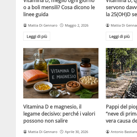
Vitamina D, meglio ogni giorno
Vitamina D, 
o a boli mensili? Cosa dicono le
servono davv
linee guida
la 25(OH)D se
Mattia Di Gennaro
Maggio 2, 2026
Mattia Di Genna
Leggi di più
Leggi di più
Vitamina D e magnesio, il
Pappi del pio
legame decisivo: perché i valori
“neve di prim
possono non salire
vera causa del
Mattia Di Gennaro
Aprile 30, 2026
Antonio Bastiane