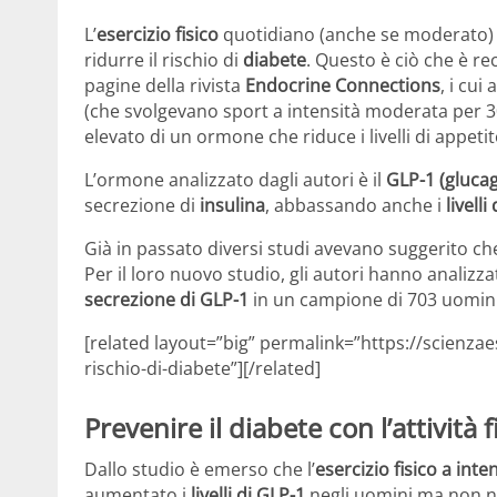
L’
esercizio fisico
quotidiano (anche se moderato) è 
ridurre il rischio di
diabete
. Questo è ciò che è r
pagine della rivista
Endocrine Connections
, i cui
(che svolgevano sport a intensità moderata per 30
elevato di un ormone che riduce i livelli di appetit
L’ormone analizzato dagli autori è il
GLP-1 (glucag
secrezione di
insulina
, abbassando anche i
livell
Già in passato diversi studi avevano suggerito che 
Per il loro nuovo studio, gli autori hanno analizza
secrezione di GLP-1
in un campione di 703 uomini
[related layout=”big” permalink=”https://scienzae
rischio-di-diabete”][/related]
Prevenire il diabete con l’attività f
Dallo studio è emerso che l’
esercizio fisico a int
aumentato i
livelli di GLP-1
negli uomini ma non nel