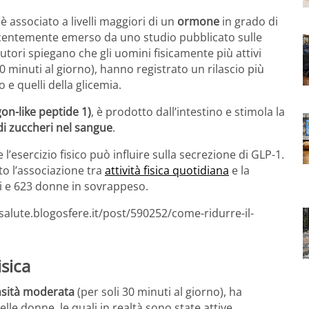
associato a livelli maggiori di un
ormone
in grado di
ecentemente emerso da uno studio pubblicato sulle
 autori spiegano che gli uomini fisicamente più attivi
 minuti al giorno), hanno registrato un rilascio più
o e quelli della glicemia.
on-like peptide 1)
, è prodotto dall’intestino e stimola la
i di zuccheri nel sangue
.
l’esercizio fisico può influire sulla secrezione di GLP-1.
to l’associazione tra
attività fisica quotidiana
e la
 e 623 donne in sovrappeso.
salute.blogosfere.it/post/590252/come-ridurre-il-
isica
ensità moderata
(per soli 30 minuti al giorno), ha
le donne, le quali in realtà sono state attive