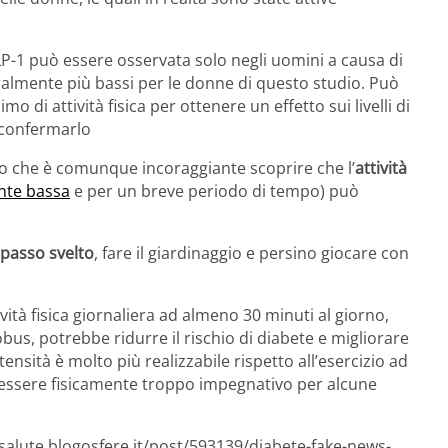
 GLP-1 può essere osservata solo negli uomini a causa di
eneralmente più bassi per le donne di questo studio. Può
o di attività fisica per ottenere un effetto sui livelli di
r confermarlo
ono che è comunque incoraggiante scoprire che l’
attività
ente bassa
e per un breve periodo di tempo) può
passo svelto
, fare il giardinaggio e persino giocare con
vità fisica giornaliera ad almeno 30 minuti al giorno,
, potrebbe ridurre il rischio di diabete e migliorare
tensità è molto più realizzabile rispetto all’esercizio ad
 essere fisicamente troppo impegnativo per alcune
esalute.blogosfere.it/post/593139/diabete-fake-news-