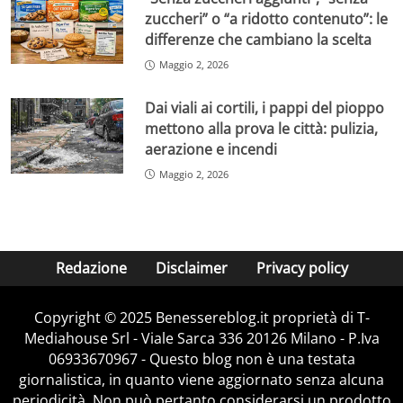
zuccheri” o “a ridotto contenuto”: le
differenze che cambiano la scelta
Maggio 2, 2026
Dai viali ai cortili, i pappi del pioppo
mettono alla prova le città: pulizia,
aerazione e incendi
Maggio 2, 2026
Redazione
Disclaimer
Privacy policy
Copyright © 2025 Benessereblog.it proprietà di T-
Mediahouse Srl - Viale Sarca 336 20126 Milano - P.Iva
06933670967 - Questo blog non è una testata
giornalistica, in quanto viene aggiornato senza alcuna
periodicità. Non può pertanto considerarsi un prodotto