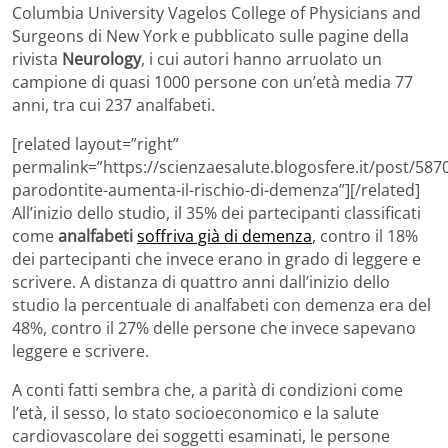
Columbia University Vagelos College of Physicians and
Surgeons di New York e pubblicato sulle pagine della
rivista
Neurology
, i cui autori hanno arruolato un
campione di quasi 1000 persone con un’età media 77
anni, tra cui 237 analfabeti.
[related layout=”right”
permalink=”https://scienzaesalute.blogosfere.it/post/5870
parodontite-aumenta-il-rischio-di-demenza”][/related]
All’inizio dello studio, il 35% dei partecipanti classificati
come
analfabeti
soffriva già di demenza
, contro il 18%
dei partecipanti che invece erano in grado di leggere e
scrivere. A distanza di quattro anni dall’inizio dello
studio la percentuale di analfabeti con demenza era del
48%, contro il 27% delle persone che invece sapevano
leggere e scrivere.
A conti fatti sembra che, a parità di condizioni come
l’età, il sesso, lo stato socioeconomico e la salute
cardiovascolare dei soggetti esaminati, le persone