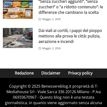
“Senza zuccheri aggiunti”, “senza
zuccheri” o “a ridotto contenuto”: le
differenze che cambiano la scelta
Maggio 2, 2026
Dai viali ai cortili, i pappi del pioppo
mettono alla prova le città: pulizia,
aerazione e incendi
Maggio 2, 2026
Redazione
Disclaimer
Privacy policy
Copyright © 2025 Benessereblog.it proprietà di T-
Mediahouse Srl - Viale Sarca 336 20126 Milano - P.Iva
06933670967 - Questo blog non è una testata
giornalistica, in quanto viene aggiornato senza alcuna