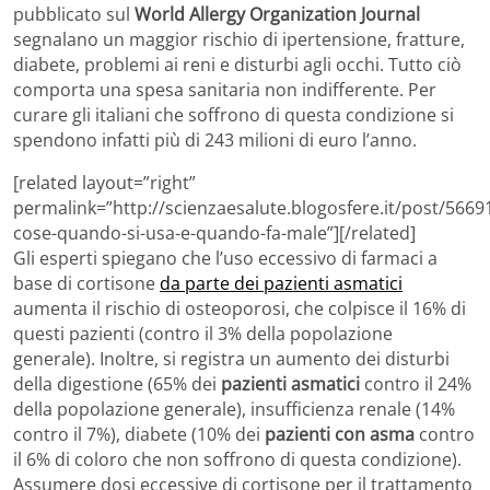
pubblicato sul
World Allergy Organization Journal
segnalano un maggior rischio di ipertensione, fratture,
diabete, problemi ai reni e disturbi agli occhi. Tutto ciò
comporta una spesa sanitaria non indifferente. Per
curare gli italiani che soffrono di questa condizione si
spendono infatti più di 243 milioni di euro l’anno.
[related layout=”right”
permalink=”http://scienzaesalute.blogosfere.it/post/5669
cose-quando-si-usa-e-quando-fa-male”][/related]
Gli esperti spiegano che l’uso eccessivo di farmaci a
base di cortisone
da parte dei pazienti asmatici
aumenta il rischio di osteoporosi, che colpisce il 16% di
questi pazienti (contro il 3% della popolazione
generale). Inoltre, si registra un aumento dei disturbi
della digestione (65% dei
pazienti asmatici
contro il 24%
della popolazione generale), insufficienza renale (14%
contro il 7%), diabete (10% dei
pazienti con asma
contro
il 6% di coloro che non soffrono di questa condizione).
Assumere dosi eccessive di cortisone per il trattamento