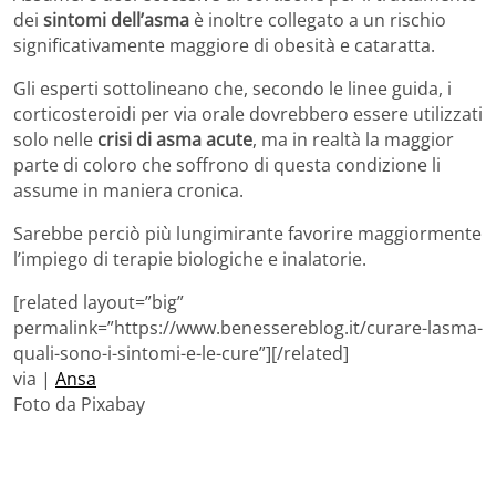
dei
sintomi dell’asma
è inoltre collegato a un rischio
significativamente maggiore di obesità e cataratta.
Gli esperti sottolineano che, secondo le linee guida, i
corticosteroidi per via orale dovrebbero essere utilizzati
solo nelle
crisi di asma acute
, ma in realtà la maggior
parte di coloro che soffrono di questa condizione li
assume in maniera cronica.
Sarebbe perciò più lungimirante favorire maggiormente
l’impiego di terapie biologiche e inalatorie.
[related layout=”big”
permalink=”https://www.benessereblog.it/curare-lasma-
quali-sono-i-sintomi-e-le-cure”][/related]
via |
Ansa
Foto da Pixabay