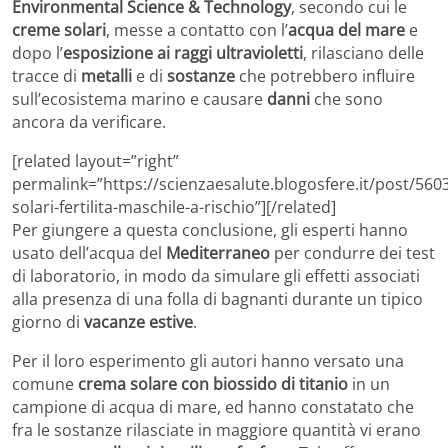
Environmental Science & Technology
, secondo cui le
creme solari
, messe a contatto con l’
acqua del mare
e
dopo l’
esposizione ai raggi ultravioletti
, rilasciano delle
tracce di
metalli
e di
sostanze
che potrebbero influire
sull’ecosistema marino e causare
danni
che sono
ancora da verificare.
[related layout=”right”
permalink=”https://scienzaesalute.blogosfere.it/post/56
solari-fertilita-maschile-a-rischio”][/related]
Per giungere a questa conclusione, gli esperti hanno
usato dell’acqua del
Mediterraneo
per condurre dei test
di laboratorio, in modo da simulare gli effetti associati
alla presenza di una folla di bagnanti durante un tipico
giorno di
vacanze estive
.
Per il loro esperimento gli autori hanno versato una
comune
crema solare con biossido di titanio
in un
campione di acqua di mare, ed hanno constatato che
fra le sostanze rilasciate in maggiore quantità vi erano