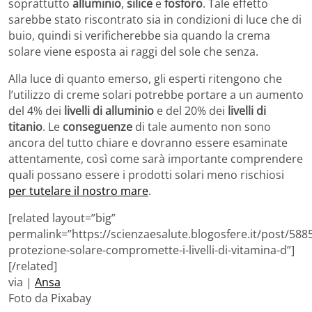
soprattutto
alluminio
,
silice
e
fosforo
. Tale effetto
sarebbe stato riscontrato sia in condizioni di luce che di
buio, quindi si verificherebbe sia quando la crema
solare viene esposta ai raggi del sole che senza.
Alla luce di quanto emerso, gli esperti ritengono che
l’utilizzo di creme solari potrebbe portare a un aumento
del 4% dei
livelli di alluminio
e del 20% dei
livelli di
titanio
. Le
conseguenze
di tale aumento non sono
ancora del tutto chiare e dovranno essere esaminate
attentamente, così come sarà importante comprendere
quali possano essere i prodotti solari meno rischiosi
per tutelare il nostro mare
.
[related layout=”big”
permalink=”https://scienzaesalute.blogosfere.it/post/5885
protezione-solare-compromette-i-livelli-di-vitamina-d”]
[/related]
via |
Ansa
Foto da Pixabay