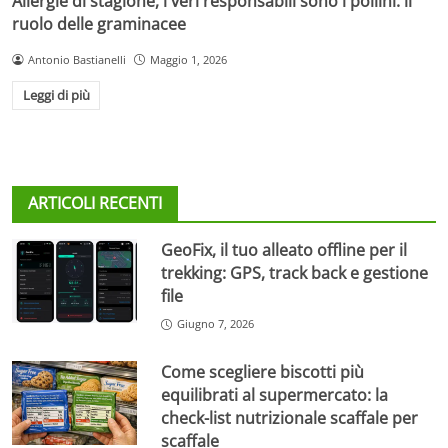
Allergie di stagione, i veri responsabili sono i pollini: il
ruolo delle graminacee
Antonio Bastianelli
Maggio 1, 2026
Leggi di più
ARTICOLI RECENTI
GeoFix, il tuo alleato offline per il
trekking: GPS, track back e gestione
file
Giugno 7, 2026
Come scegliere biscotti più
equilibrati al supermercato: la
check-list nutrizionale scaffale per
scaffale