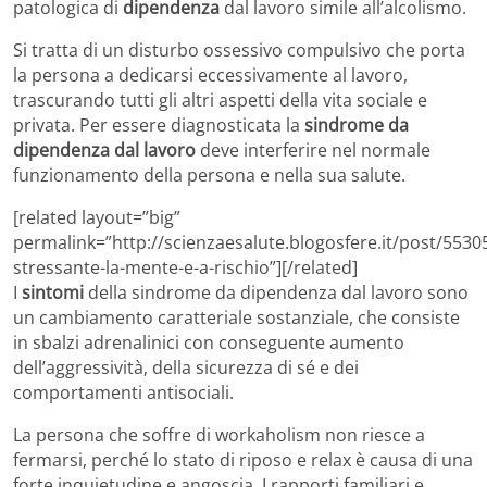
patologica di
dipendenza
dal lavoro simile all’alcolismo.
Si tratta di un disturbo ossessivo compulsivo che porta
la persona a dedicarsi eccessivamente al lavoro,
trascurando tutti gli altri aspetti della vita sociale e
privata. Per essere diagnosticata la
sindrome da
dipendenza dal lavoro
deve interferire nel normale
funzionamento della persona e nella sua salute.
[related layout=”big”
permalink=”http://scienzaesalute.blogosfere.it/post/5530
stressante-la-mente-e-a-rischio”][/related]
I
sintomi
della sindrome da dipendenza dal lavoro sono
un cambiamento caratteriale sostanziale, che consiste
in sbalzi adrenalinici con conseguente aumento
dell’aggressività, della sicurezza di sé e dei
comportamenti antisociali.
La persona che soffre di workaholism non riesce a
fermarsi, perché lo stato di riposo e relax è causa di una
forte inquietudine e angoscia. I rapporti familiari e