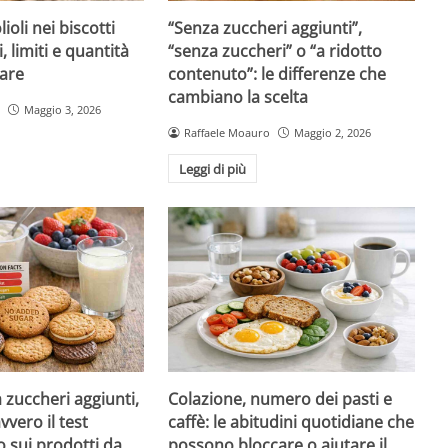
ioli nei biscotti
“Senza zuccheri aggiunti”,
i, limiti e quantità
“senza zuccheri” o “a ridotto
are
contenuto”: le differenze che
cambiano la scelta
Maggio 3, 2026
Raffaele Moauro
Maggio 2, 2026
Leggi di più
a zuccheri aggiunti,
Colazione, numero dei pasti e
vvero il test
caffè: le abitudini quotidiane che
 sui prodotti da
possono bloccare o aiutare il