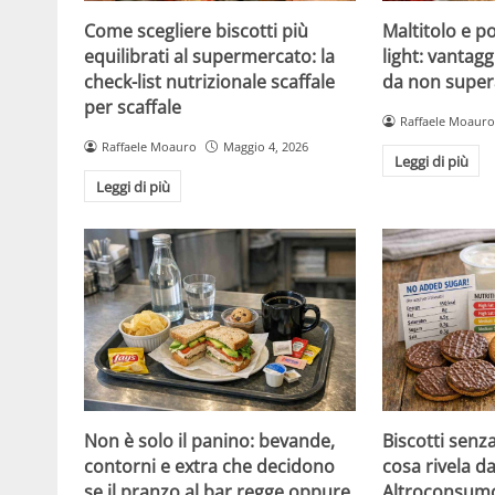
Come scegliere biscotti più
Maltitolo e pol
equilibrati al supermercato: la
light: vantagg
check-list nutrizionale scaffale
da non super
per scaffale
Raffaele Moauro
Raffaele Moauro
Maggio 4, 2026
Leggi di più
Leggi di più
Non è solo il panino: bevande,
Biscotti senz
contorni e extra che decidono
cosa rivela da
se il pranzo al bar regge oppure
Altroconsumo