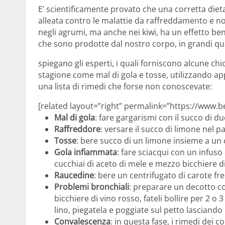
E’ scientificamente provato che una corretta dieta
alleata contro le malattie da raffreddamento e no
negli agrumi, ma anche nei kiwi, ha un effetto ben
che sono prodotte dal nostro corpo, in grandi qu
spiegano gli esperti, i quali forniscono alcune c
stagione come mal di gola e tosse, utilizzando a
una lista di rimedi che forse non conoscevate:
[related layout=”right” permalink=”https://www.ben
Mal di gola
: fare gargarismi con il succo di du
Raffreddore
: versare il succo di limone nel 
Tosse
: bere succo di un limone insieme a un 
Gola infiammata
: fare sciacqui con un infuso 
cucchiai di aceto di mele e mezzo bicchiere d
Raucedine
: bere un centrifugato di carote fr
Problemi bronchiali
: preparare un decotto co
bicchiere di vino rosso, fateli bollire per 2 o 
lino, piegatela e poggiate sul petto lasciando
Convalescenza
: in questa fase, i rimedi dei