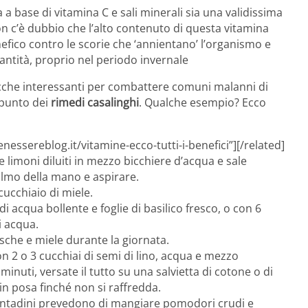
 a base di vitamina C e sali minerali sia una validissima
n c’è dubbio che l’alto contenuto di questa vitamina
efico contro le scorie che ‘annientano’ l’organismo e
antità, proprio nel periodo invernale
hicche interessanti per combattere comuni malanni di
ppunto dei
rimedi casalinghi
. Qualche esempio? Ecco
essereblog.it/vitamine-ecco-tutti-i-benefici”][/related]
e limoni diluiti in mezzo bicchiere d’acqua e sale
palmo della mano e aspirare.
cucchiaio di miele.
di acqua bollente e foglie di basilico fresco, o con 6
i acqua.
esche e miele durante la giornata.
n 2 o 3 cucchiai di semi di lino, acqua e mezzo
3 minuti, versate il tutto su una salvietta di cotone o di
 in posa finché non si raffredda.
 contadini prevedono di mangiare pomodori crudi e