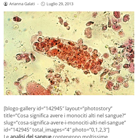
Arianna Galati
-
Luglio 29, 2013
[blogo-gallery id=”142945″ layout=”photostory”
title=”Cosa significa avere i monociti alti nel sangue?”
slug=”cosa-significa-avere-i-monociti-alti-nel-sangue”
id=”142945″ total_images=”4″ photo=”0,1,2,3″]
Le
analisi del sangue
contengono moltissime