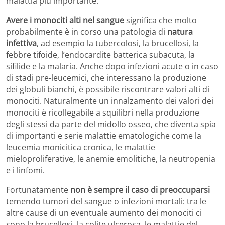
malattia più importante.
Avere i monociti alti nel sangue
significa che molto
probabilmente è in corso una patologia di
natura
infettiva
, ad esempio la tubercolosi, la brucellosi, la
febbre tifoide, l’endocardite batterica subacuta, la
sifilide e la malaria. Anche dopo infezioni acute o in caso
di stadi pre-leucemici, che interessano la produzione
dei globuli bianchi, è possibile riscontrare valori alti di
monociti. Naturalmente un innalzamento dei valori dei
monociti è ricollegabile a squilibri nella produzione
degli stessi da parte del midollo osseo, che diventa spia
di importanti e serie malattie ematologiche come la
leucemia monicitica cronica, le malattie
mieloproliferative, le anemie emolitiche, la neutropenia
e i linfomi.
Fortunatamente
non è sempre il caso di preoccuparsi
temendo tumori del sangue o infezioni mortali: tra le
altre cause di un eventuale aumento dei monociti ci
sono la brucellosi, la colite ulcerosa, le malattie del