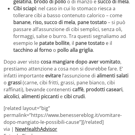
gelatina
,
brodo di pollo
o di manzo e
succo di mela
.
Cibi sciapi
: nel caso in cui lo stomaco riesca a
tollerare cibi a basso contenuto calorico – come
banane
,
riso,
succo di mela
,
pane tostato
– si può
passare all’assunzione di cibi semplici, senza oli,
formaggi, salse o burro. Tra questi segnaliamo ad
esempio le
patate bollite
, il
pane tostato
e il
tacchino al forno
o
pollo alla griglia
.
Dopo aver visto
cosa mangiare dopo aver vomitato
,
prestiamo attenzione a cosa non si dovrebbe fare. E’
infatti importante
evitare
l’assunzione di
alimenti salati
o
grassi
(carne, cibi fritti, grassi, pane bianco, cibi
raffinati), bevande contenenti
caffè
,
prodotti caseari
,
alcolici
,
alimenti piccanti
e
cibi crudi
.
[related layout=”big”
permalink=”https://www.benessereblog.it/vomitare-
dopo-mangiato-le-possibili-cause”][/related]
via |
NewHealthAdvisor