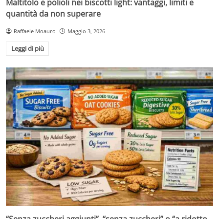
Maltitolo e polioli nei biscotti light: vantaggi, limiti e
quantità da non superare
Raffaele Moauro
Maggio 3, 2026
Leggi di più
“Senza zuccheri aggiunti”, “senza zuccheri” o “a ridotto