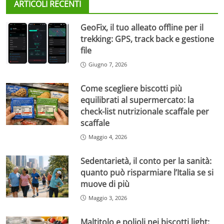
ARTICOLI RECENTI
GeoFix, il tuo alleato offline per il
trekking: GPS, track back e gestione
file
Giugno 7, 2026
Come scegliere biscotti più
equilibrati al supermercato: la
check-list nutrizionale scaffale per
scaffale
Maggio 4, 2026
Sedentarietà, il conto per la sanità:
quanto può risparmiare l’Italia se si
muove di più
Maggio 3, 2026
Maltitolo e polioli nei biscotti light: