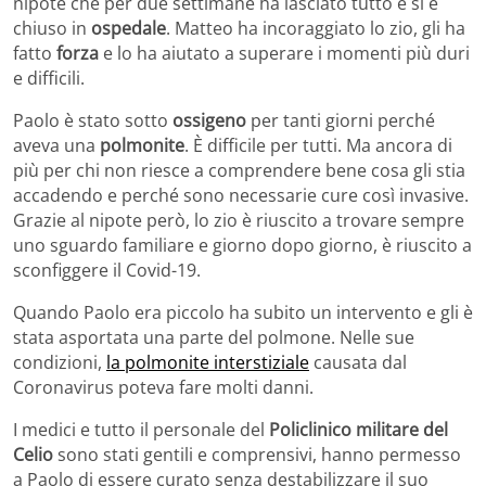
nipote che per due settimane ha lasciato tutto e si è
chiuso in
ospedale
. Matteo ha incoraggiato lo zio, gli ha
fatto
forza
e lo ha aiutato a superare i momenti più duri
e difficili.
Paolo è stato sotto
ossigeno
per tanti giorni perché
aveva una
polmonite
. È difficile per tutti. Ma ancora di
più per chi non riesce a comprendere bene cosa gli stia
accadendo e perché sono necessarie cure così invasive.
Grazie al nipote però, lo zio è riuscito a trovare sempre
uno sguardo familiare e giorno dopo giorno, è riuscito a
sconfiggere il Covid-19.
Quando Paolo era piccolo ha subito un intervento e gli è
stata asportata una parte del polmone. Nelle sue
condizioni,
la polmonite interstiziale
causata dal
Coronavirus poteva fare molti danni.
I medici e tutto il personale del
Policlinico militare del
Celio
sono stati gentili e comprensivi, hanno permesso
a Paolo di essere curato senza destabilizzare il suo