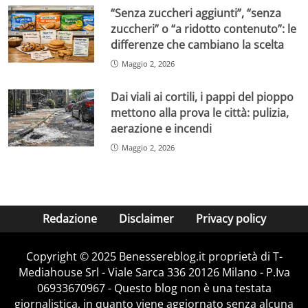
“Senza zuccheri aggiunti”, “senza
zuccheri” o “a ridotto contenuto”: le
differenze che cambiano la scelta
Maggio 2, 2026
Dai viali ai cortili, i pappi del pioppo
mettono alla prova le città: pulizia,
aerazione e incendi
Maggio 2, 2026
Redazione
Disclaimer
Privacy policy
Copyright © 2025 Benessereblog.it proprietà di T-
Mediahouse Srl - Viale Sarca 336 20126 Milano - P.Iva
06933670967 - Questo blog non è una testata
giornalistica, in quanto viene aggiornato senza alcuna