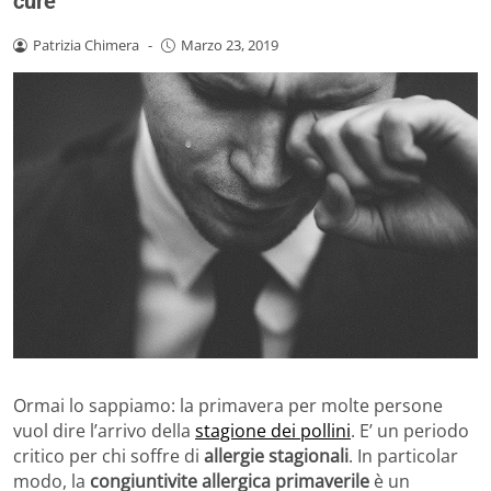
cure
Patrizia Chimera
-
Marzo 23, 2019
Ormai lo sappiamo: la primavera per molte persone
vuol dire l’arrivo della
stagione dei pollini
. E’ un periodo
critico per chi soffre di
allergie stagionali
. In particolar
modo, la
congiuntivite allergica primaverile
è un