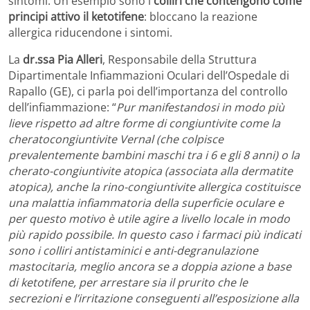
sintomi. Un esempio sono i
colliri che contengono come
principi attivo il ketotifene
: bloccano la reazione
allergica riducendone i sintomi.
La
dr.ssa Pia Alleri
, Responsabile della Struttura
Dipartimentale Infiammazioni Oculari dell’Ospedale di
Rapallo (GE), ci parla poi dell’importanza del controllo
dell’infiammazione: “
Pur manifestandosi in modo più
lieve rispetto ad altre forme di congiuntivite come la
cheratocongiuntivite Vernal (che colpisce
prevalentemente bambini maschi tra i 6 e gli 8 anni) o la
cherato-congiuntivite atopica (associata alla dermatite
atopica), anche la rino-congiuntivite allergica costituisce
una malattia infiammatoria della superficie oculare e
per questo motivo è utile agire a livello locale in modo
più rapido possibile. In questo caso i farmaci più indicati
sono i colliri antistaminici e anti-degranulazione
mastocitaria, meglio ancora se a doppia azione a base
di ketotifene, per arrestare sia il prurito che le
secrezioni e l’irritazione conseguenti all’esposizione alla