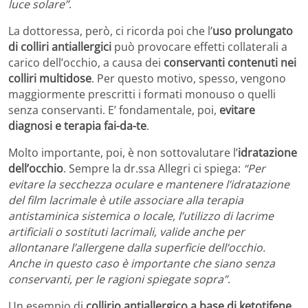
luce solare”
.
La dottoressa, però, ci ricorda poi che l’
uso prolungato
di colliri antiallergici
può provocare effetti collaterali a
carico dell’occhio, a causa dei
conservanti contenuti nei
colliri multidose
. Per questo motivo, spesso, vengono
maggiormente prescritti i formati monouso o quelli
senza conservanti. E’ fondamentale, poi,
evitare
diagnosi e terapia fai-da-te
.
Molto importante, poi, è non sottovalutare l’
idratazione
dell’occhio
. Sempre la dr.ssa Allegri ci spiega:
“Per
evitare la secchezza oculare e mantenere l’idratazione
del film lacrimale è utile associare alla terapia
antistaminica sistemica o locale, l’utilizzo di lacrime
artificiali o sostituti lacrimali, valide anche per
allontanare l’allergene dalla superficie dell’occhio.
Anche in questo caso è importante che siano senza
conservanti, per le ragioni spiegate sopra”
.
Un esempio di
collirio antiallergico a base di ketotifene