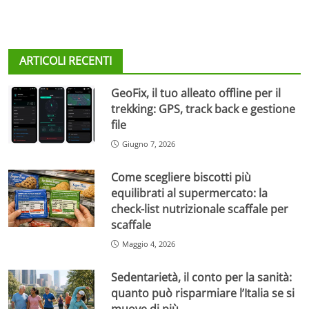
ARTICOLI RECENTI
GeoFix, il tuo alleato offline per il
trekking: GPS, track back e gestione
file
Giugno 7, 2026
Come scegliere biscotti più
equilibrati al supermercato: la
check-list nutrizionale scaffale per
scaffale
Maggio 4, 2026
Sedentarietà, il conto per la sanità:
quanto può risparmiare l’Italia se si
muove di più