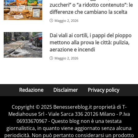
zuccheri” o “a ridotto contenuto”: le
differenze che cambiano la scelta
Maggio 2, 2026
Dai viali ai cortili, i pappi del pioppo
mettono alla prova le città: pulizia,
aerazione e incendi
Maggio 2, 2026
Redazione
Disclaimer
Privacy policy
Copyright © 2025 Benessereblog.it proprietà di T-
Mediahouse Srl - Viale Sarca 336 20126 Milano - P.Iva
06933670967 - Questo blog non è una testata
giornalistica, in quanto viene aggiornato senza alcuna
periodicità. Non può pertanto considerarsi un prodotto