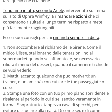
fare quello che ci fa bene”.
Tendiamo infatti, secondo Ariely,
intervenuto sul tema
sul sito di Ophra Winfrey,
a rimandare azioni
che ci
consentono risultati a lungo termine rispetto a mete
più facilmente raggiungibili.
Ecco i suoi consigli per chi
rimanda sempre la dieta
:
1. Non soccombere al richiamo delle Sirene. Come il
mitico Ulisse, stai lontano dalle tentazioni: no al
supermarket quando sei affamato, e, se necessario,
rifiuta il menu del dessert, quando il cameriere ti chiede
se vuoi vederlo…
2. Mettiti accanto qualcuno che può motivarti: un
trainer, o un amico/a con cui fare le tue passeggiate o
corse.
3. Stampa una foto con un tuo primo piano sorridente e
risalente al periodo in cui ti sei sentito veramente in
forma. E soprattutto, tappezza casa di specchi, per
evitare di sfuggire alla realtà. Di come sei, e di come