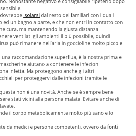
meno. Nonostante negativo è consigliabile ripeterlo dopo
 sensibile.
9 dovrebbe
isolarsi
dal resto dei familiari con i quali
to ed un bagno a parte, e che non entri in contatto con
sene cura, ma mantenendo la giusta distanza.
re ventilati gli ambienti il più possibile, quindi
l virus può rimanere nell’aria in goccioline molto piccole
 di una raccomandazione superflua, è la nostra prima e
Le mascherine aiutano a contenere le infezioni
ona infetta. Ma proteggono anche gli altri
cchiali per proteggervi dalle infezioni tramite le
 questa non è una novità. Anche se è sempre bene
sere stati vicini alla persona malata. Evitare anche di
lavate.
rende il corpo metabolicamente molto più sano e lo
ute da medici e persone competenti, ovvero da
fonti