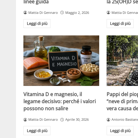
linee guida
la 25(OH)D se
Mattia Di Gennaro
Maggio 2, 2026
Mattia Di Genna
Leggi di più
Leggi di più
Vitamina D e magnesio, il
Pappi del pio
legame decisivo: perché i valori
“neve di prim
possono non salire
vera causa del
Mattia Di Gennaro
Aprile 30, 2026
Antonio Bastiane
Leggi di più
Leggi di più