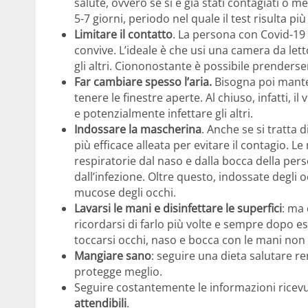
salute, ovvero se si è già stati contagiati o 
5-7 giorni, periodo nel quale il test risulta più
Limitare il contatto
. La persona con Covid-1
convive. L’ideale è che usi una camera da let
gli altri. Ciononostante è possibile prender
Far cambiare spesso l’aria.
Bisogna poi mantene
tenere le finestre aperte. Al chiuso, infatti, i
e potenzialmente infettare gli altri.
Indossare la mascherina
. Anche se si tratta
più efficace alleata per evitare il contagio. 
respiratorie dal naso e dalla bocca della pers
dall’infezione. Oltre questo, indossate degli o
mucose degli occhi.
Lavarsi le mani e disinfettare le superfici
: ma
ricordarsi di farlo più volte e sempre dopo es
toccarsi occhi, naso e bocca con le mani non 
Mangiare sano
: seguire una dieta salutare 
protegge meglio.
Seguire costantemente le informazioni ricev
attendibili
.