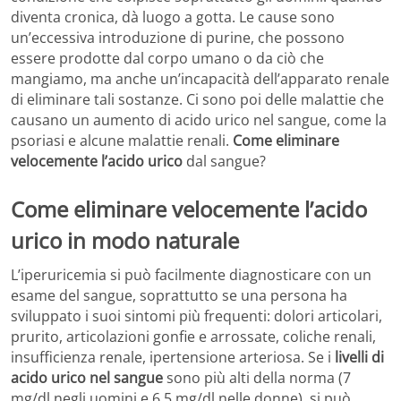
diventa cronica, dà luogo a gotta. Le cause sono
un’eccessiva introduzione di purine, che possono
essere prodotte dal corpo umano o da ciò che
mangiamo, ma anche un’incapacità dell’apparato renale
di eliminare tali sostanze. Ci sono poi delle malattie che
causano un aumento di acido urico nel sangue, come la
psoriasi e alcune malattie renali.
Come eliminare
velocemente l’acido urico
dal sangue?
Come eliminare velocemente l’acido
urico in modo naturale
L’iperuricemia si può facilmente diagnosticare con un
esame del sangue, soprattutto se una persona ha
sviluppato i suoi sintomi più frequenti: dolori articolari,
prurito, articolazioni gonfie e arrossate, coliche renali,
insufficienza renale, ipertensione arteriosa. Se i
livelli di
acido urico nel sangue
sono più alti della norma (7
mg/dl negli uomini e 6,5 mg/dl nelle donne), si può