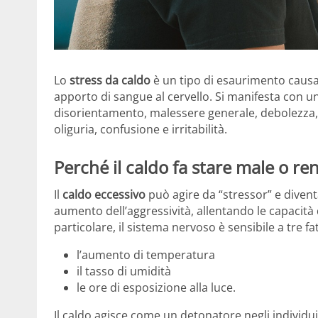
Lo
stress da caldo
è un tipo di esaurimento causat
apporto di sangue al cervello. Si manifesta con u
disorientamento, malessere generale, debolezza, 
oliguria, confusione e irritabilità.
Perché il caldo fa stare male o re
Il
caldo eccessivo
può agire da “stressor” e diven
aumento dell’aggressività, allentando le capacità d
particolare, il sistema nervoso è sensibile a tre fat
l’aumento di temperatura
il tasso di umidità
le ore di esposizione alla luce.
Il caldo agisce come un detonatore negli individui 