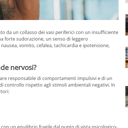
o da un collasso dei vasi periferici con un insufficiente
na forte sudorazione, un senso di leggero
nausea, vomito, cefalea, tachicardia e ipotensione,
nde nervosi?
tare responsabile di comportamenti impulsivi e di un
i controllo rispetto agli stimoli ambientali negativi. In
tori:
con un equilibrio fragile dal punto di vista psicologico-