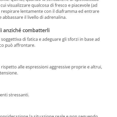
ui visualizzare qualcosa di fresco e piacevole (ad
 respirare lentamente con il diaframma ed entrare
e abbassare il livello di adrenalina.
li anziché combatterli
oggettiva di fatica e adeguare gli sforzi in base ad
sico può affrontare.
ispetto alle espressioni aggressive proprie e altrui,
 tensione.
enti stressanti.
n considerazione la situazione reale e non seguendo