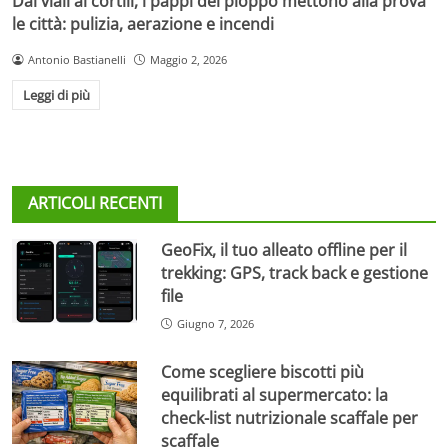
Dai viali ai cortili, i pappi del pioppo mettono alla prova
le città: pulizia, aerazione e incendi
Antonio Bastianelli
Maggio 2, 2026
Leggi di più
ARTICOLI RECENTI
GeoFix, il tuo alleato offline per il
trekking: GPS, track back e gestione
file
Giugno 7, 2026
Come scegliere biscotti più
equilibrati al supermercato: la
check-list nutrizionale scaffale per
scaffale