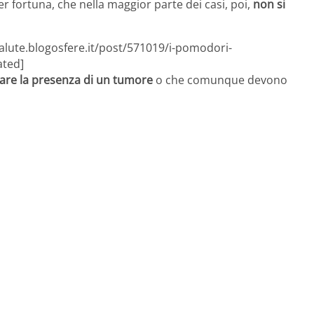
er fortuna, che nella maggior parte dei casi, poi,
non si
salute.blogosfere.it/post/571019/i-pomodori-
ated]
care la presenza di un tumore
o che comunque devono