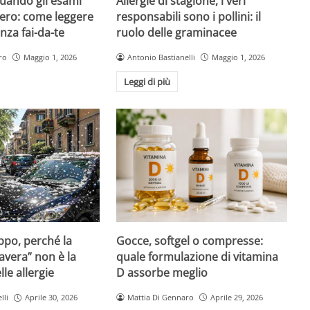
quando gli esami
Allergie di stagione, i veri
ero: come leggere
responsabili sono i pollini: il
nza fai-da-te
ruolo delle graminacee
ro
Maggio 1, 2026
Antonio Bastianelli
Maggio 1, 2026
Leggi di più
Gocce, softgel o compresse:
ppo, perché la
quale formulazione di vitamina
avera” non è la
D assorbe meglio
le allergie
Mattia Di Gennaro
Aprile 29, 2026
lli
Aprile 30, 2026