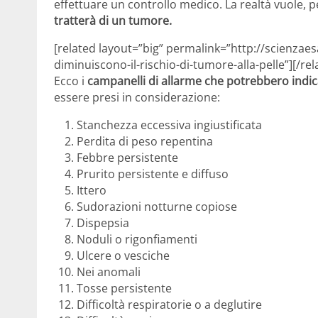
effettuare un controllo medico. La realtà vuole, p
tratterà di un tumore.
[related layout=”big” permalink=”http://scienzae
diminuiscono-il-rischio-di-tumore-alla-pelle”][/rel
Ecco i
campanelli di allarme che potrebbero indi
essere presi in considerazione:
Stanchezza eccessiva ingiustificata
Perdita di peso repentina
Febbre persistente
Prurito persistente e diffuso
Ittero
Sudorazioni notturne copiose
Dispepsia
Noduli o rigonfiamenti
Ulcere o vesciche
Nei anomali
Tosse persistente
Difficoltà respiratorie o a deglutire