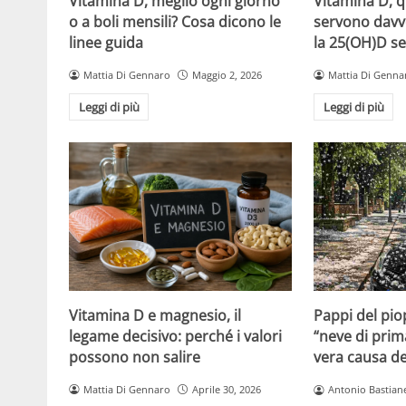
Vitamina D, meglio ogni giorno
Vitamina D, 
o a boli mensili? Cosa dicono le
servono davv
linee guida
la 25(OH)D se
Mattia Di Gennaro
Maggio 2, 2026
Mattia Di Genna
Leggi di più
Leggi di più
Vitamina D e magnesio, il
Pappi del pio
legame decisivo: perché i valori
“neve di prim
possono non salire
vera causa del
Mattia Di Gennaro
Aprile 30, 2026
Antonio Bastiane