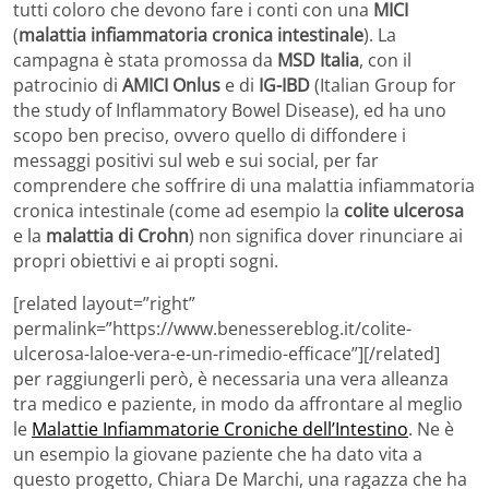
tutti coloro che devono fare i conti con una
MICI
(
malattia infiammatoria cronica intestinale
). La
campagna è stata promossa da
MSD Italia
, con il
patrocinio di
AMICI Onlus
e di
IG-IBD
(Italian Group for
the study of Inflammatory Bowel Disease), ed ha uno
scopo ben preciso, ovvero quello di diffondere i
messaggi positivi sul web e sui social, per far
comprendere che soffrire di una malattia infiammatoria
cronica intestinale (come ad esempio la
colite ulcerosa
e la
malattia di Crohn
) non significa dover rinunciare ai
propri obiettivi e ai propti sogni.
[related layout=”right”
permalink=”https://www.benessereblog.it/colite-
ulcerosa-laloe-vera-e-un-rimedio-efficace”][/related]
per raggiungerli però, è necessaria una vera alleanza
tra medico e paziente, in modo da affrontare al meglio
le
Malattie Infiammatorie Croniche dell’Intestino
. Ne è
un esempio la giovane paziente che ha dato vita a
questo progetto, Chiara De Marchi, una ragazza che ha