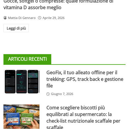
Gocce, softgel o compresse: quale formulazione di
vitamina D assorbe meglio
Mattia Di Gennaro
Aprile 29, 2026
Leggi di più
ARTICOLI RECENTI
GeoFix, il tuo alleato offline per il
trekking: GPS, track back e gestione
file
Giugno 7, 2026
Come scegliere biscotti più
equilibrati al supermercato: la
check-list nutrizionale scaffale per
scaffale