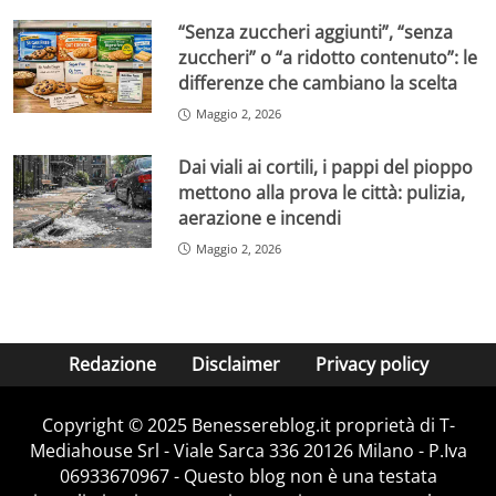
“Senza zuccheri aggiunti”, “senza
zuccheri” o “a ridotto contenuto”: le
differenze che cambiano la scelta
Maggio 2, 2026
Dai viali ai cortili, i pappi del pioppo
mettono alla prova le città: pulizia,
aerazione e incendi
Maggio 2, 2026
Redazione
Disclaimer
Privacy policy
Copyright © 2025 Benessereblog.it proprietà di T-
Mediahouse Srl - Viale Sarca 336 20126 Milano - P.Iva
06933670967 - Questo blog non è una testata