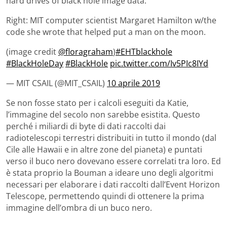
hard drives of black hole image data.
Right: MIT computer scientist Margaret Hamilton w/the
code she wrote that helped put a man on the moon.
(image credit
@floragraham
)
#EHTblackhole
#BlackHoleDay
#BlackHole
pic.twitter.com/Iv5PIc8IYd
— MIT CSAIL (@MIT_CSAIL)
10 aprile 2019
Se non fosse stato per i calcoli eseguiti da Katie,
l’immagine del secolo non sarebbe esistita. Questo
perché i miliardi di byte di dati raccolti dai
radiotelescopi terrestri distribuiti in tutto il mondo (dal
Cile alle Hawaii e in altre zone del pianeta) e puntati
verso il buco nero dovevano essere correlati tra loro. Ed
è stata proprio la Bouman a ideare uno degli algoritmi
necessari per elaborare i dati raccolti dall’Event Horizon
Telescope, permettendo quindi di ottenere la prima
immagine dell’ombra di un buco nero.