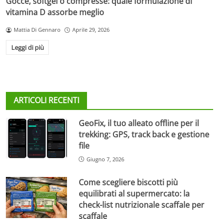
Gocce, softgel o compresse: quale formulazione di
vitamina D assorbe meglio
Mattia Di Gennaro
Aprile 29, 2026
Leggi di più
ARTICOLI RECENTI
GeoFix, il tuo alleato offline per il
trekking: GPS, track back e gestione
file
Giugno 7, 2026
Come scegliere biscotti più
equilibrati al supermercato: la
check-list nutrizionale scaffale per
scaffale