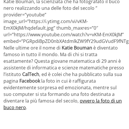
Katie Bouman, la scienziata che ha fotografato il buco
nero realizzando una delle foto del secolo ”
provider=”youtube”
image_url=”https://i.ytimg.com/vi/vKM-
EmX0kJM/hqdefault.jpg” thumb_maxres=”0″
url=”https://www.youtube.com/watch?v=vKM-EmX0kJM”
embed=”PGRpdiBpZD0nbXAtdmlkZW9fY29udGVudF9fNTg3
Nelle ultime ore il nome di
Katie Bouman
è diventato
famoso in tutto il mondo. Ma di chi si tratta
esattamente? Questa giovane matematica di 29 anni è
assistente di informatica e scienze matematiche presso
l’istituto
CalTech
, ed è colei che ha pubblicato sulla sua
pagina
Facebook
la foto in cui è raffigurata
evidentemente sorpresa ed emozionata, mentre sul
suo computer si sta formando una foto destinata a
diventare la più famosa del secolo,
ovvero la foto di un
buco nero
.