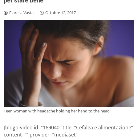
per stare bene
Fiorella Vasta
-
Ottobre 12, 2017
Teen woman with headache holding her hand to the head
[blogo-video id=”169040″ title=”Cefalea e alimentazione”
content=”” provider=”mediaset”