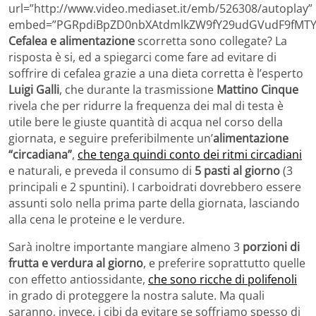
url=”http://www.video.mediaset.it/emb/526308/autoplay”
embed=”PGRpdiBpZD0nbXAtdmlkZW9fY29udGVudF9fMTY
Cefalea e alimentazione
scorretta sono collegate? La
risposta è si, ed a spiegarci come fare ad evitare di
soffrire di cefalea grazie a una dieta corretta è l’esperto
Luigi Galli
, che durante la trasmissione
Mattino Cinque
rivela che per ridurre la frequenza dei mal di testa è
utile bere le giuste quantità di acqua nel corso della
giornata, e seguire preferibilmente un’
alimentazione
“circadiana”
,
che tenga quindi conto dei ritmi circadiani
e naturali, e preveda il consumo di
5 pasti al giorno
(3
principali e 2 spuntini). I carboidrati dovrebbero essere
assunti solo nella prima parte della giornata, lasciando
alla cena le proteine e le verdure.
Sarà inoltre importante mangiare almeno 3
porzioni di
frutta e verdura al giorno
, e preferire soprattutto quelle
con effetto antiossidante,
che sono ricche di polifenoli
in grado di proteggere la nostra salute. Ma quali
saranno, invece, i cibi da evitare se soffriamo spesso di