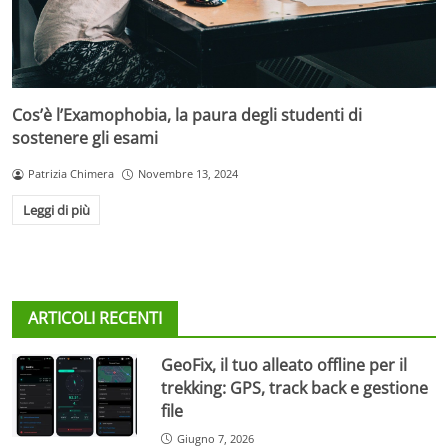
Cos’è l’Examophobia, la paura degli studenti di
sostenere gli esami
Patrizia Chimera
Novembre 13, 2024
Leggi di più
ARTICOLI RECENTI
GeoFix, il tuo alleato offline per il
trekking: GPS, track back e gestione
file
Giugno 7, 2026