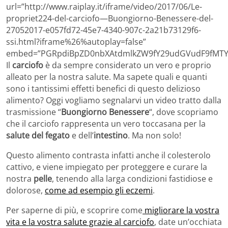
url=”http://www.raiplay.it/iframe/video/2017/06/Le-
propriet224-del-carciofo—Buongiorno-Benessere-del-
27052017-e057fd72-45e7-4340-907c-2a21b73129f6-
ssi.html?iframe%26%autoplay=false”
embed=”PGRpdiBpZD0nbXAtdmlkZW9fY29udGVudF9fMTY
Il
carciofo
è da sempre considerato un vero e proprio
alleato per la nostra salute. Ma sapete quali e quanti
sono i tantissimi effetti benefici di questo delizioso
alimento? Oggi vogliamo segnalarvi un video tratto dalla
trasmissione “
Buongiorno Benessere
“, dove scopriamo
che il carciofo rappresenta un vero toccasana per la
salute del fegato
e dell’
intestino
. Ma non solo!
Questo alimento contrasta infatti anche il colesterolo
cattivo, e viene impiegato per proteggere e curare la
nostra
pelle
, tenendo alla larga condizioni fastidiose e
dolorose,
come ad esempio gli eczemi
.
Per saperne di più, e scoprire come
migliorare la vostra
vita e la vostra salute grazie al carciofo
, date un’occhiata