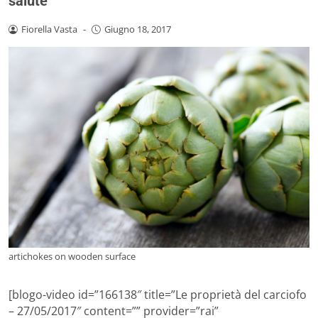
salute
Fiorella Vasta
-
Giugno 18, 2017
artichokes on wooden surface
[blogo-video id=”166138″ title=”Le proprietà del carciofo
– 27/05/2017″ content=”” provider=”rai”