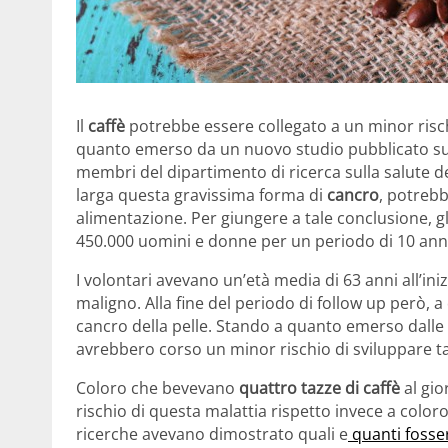
Il
caffè
potrebbe essere collegato a un minor risch
quanto emerso da un nuovo studio pubblicato sul 
membri del dipartimento di ricerca sulla salute de
larga questa gravissima forma di
cancro
, potrebb
alimentazione. Per giungere a tale conclusione, g
450.000 uomini e donne per un periodo di 10 ann
I volontari avevano un’età media di 63 anni all’in
maligno. Alla fine del periodo di follow up però, 
cancro della pelle. Stando a quanto emerso dalle
avrebbero corso un minor rischio di sviluppare ta
Coloro che bevevano
quattro tazze di caffè
al gio
rischio di questa malattia rispetto invece a col
ricerche avevano dimostrato quali e
quanti fossero