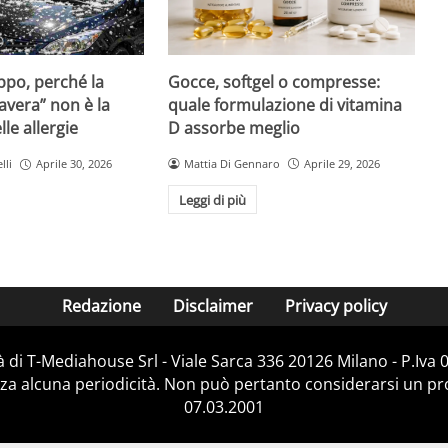
Gocce, softgel o compresse:
ppo, perché la
quale formulazione di vitamina
avera” non è la
D assorbe meglio
le allergie
Mattia Di Gennaro
Aprile 29, 2026
lli
Aprile 30, 2026
Leggi di più
Redazione
Disclaimer
Privacy policy
 di T-Mediahouse Srl - Viale Sarca 336 20126 Milano - P.Iva
za alcuna periodicità. Non può pertanto considerarsi un prod
07.03.2001