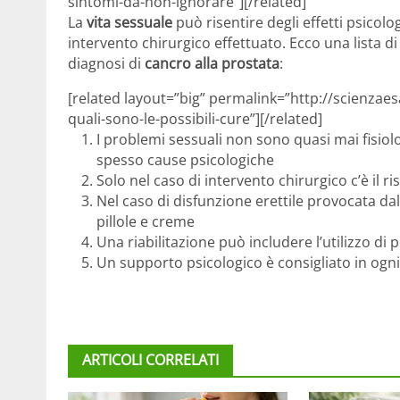
sintomi-da-non-ignorare”][/related]
La
vita sessuale
può risentire degli effetti psicolog
intervento chirurgico effettuato. Ecco una lista 
diagnosi di
cancro alla prostata
:
[related layout=”big” permalink=”http://scienzae
quali-sono-le-possibili-cure”][/related]
I problemi sessuali non sono quasi mai fisiol
spesso cause psicologiche
Solo nel caso di intervento chirurgico c’è il r
Nel caso di disfunzione erettile provocata da
pillole e creme
Una riabilitazione può includere l’utilizzo di
Un supporto psicologico è consigliato in ogn
ARTICOLI CORRELATI