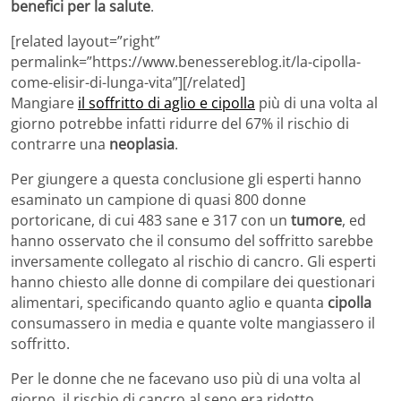
benefici per la salute
.
[related layout=”right”
permalink=”https://www.benessereblog.it/la-cipolla-
come-elisir-di-lunga-vita”][/related]
Mangiare
il soffritto di aglio e cipolla
più di una volta al
giorno potrebbe infatti ridurre del 67% il rischio di
contrarre una
neoplasia
.
Per giungere a questa conclusione gli esperti hanno
esaminato un campione di quasi 800 donne
portoricane, di cui 483 sane e 317 con un
tumore
, ed
hanno osservato che il consumo del soffritto sarebbe
inversamente collegato al rischio di cancro. Gli esperti
hanno chiesto alle donne di compilare dei questionari
alimentari, specificando quanto aglio e quanta
cipolla
consumassero in media e quante volte mangiassero il
soffritto.
Per le donne che ne facevano uso più di una volta al
giorno, il rischio di cancro al seno era ridotto