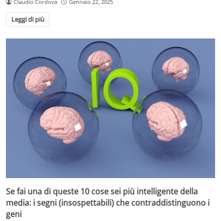
Claudio Cordova
Gennaio 22, 2025
Leggi di più
Se fai una di queste 10 cose sei più intelligente della
media: i segni (insospettabili) che contraddistinguono i
geni