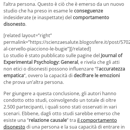
l’altra persona. Questo è ciò che è emerso da un nuovo
studio che ha preso in esame le
conseguenze
indesiderate (e inaspettate) del
comportamento
disonesto
.
[related layout=”right”
permalink=”https://scienzaesalute.blogosfere.it/post/570
al-cervello-piacciono-le-bugie”][/related]
Lo studio è stato pubblicato sulle pagine del
Journal of
Experimental Psychology: General
, e rivela che gli atti
non etici o disonesti possono influenzare “l’
accuratezza
empatica
“, ovvero la capacità di
decifrare le emozioni
che prova un’altra persona.
Per giungere a questa conclusione, gli autori hanno
condotto otto studi, coinvolgendo un totale di oltre
2.500 partecipanti, i quali sono stati osservati in vari
scenari. Ebbene, dagli otto studi sarebbe emerso che
esiste una “
relazione causale
” tra
il comportamento
disonesto
di una persona e la sua capacità di entrare in