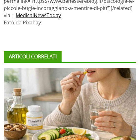
permalink=”https://www.benessereblog.it/psicologia-le-
piccole-bugie-incoraggiano-a-mentire-di-piu”][/related]
via |
MedicalNewsToday
Foto da Pixabay
ARTICOLI CORRELATI