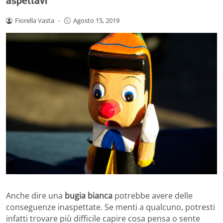
aspettavi
Fiorella Vasta
-
Agosto 15, 2019
Anche dire una
bugia bianca
potrebbe avere delle
conseguenze inaspettate. Se menti a qualcuno, potresti
infatti trovare più difficile capire cosa pensa o sente