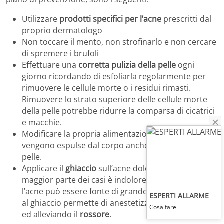
Utilizzare
prodotti specifici per l’acne
prescritti dal
proprio dermatologo
Non toccare il mento, non strofinarlo e non cercare
di spremere i brufoli
Effettuare una
corretta pulizia della pelle
ogni
giorno ricordando di esfoliarla regolarmente per
rimuovere le cellule morte o i residui rimasti.
Rimuovere lo strato superiore delle cellule morte
della pelle potrebbe ridurre la comparsa di cicatrici
e macchie.
Modificare la propria alimentazione: le tossine
vengono espulse dal corpo anche attraverso la
pelle.
Applicare il
ghiaccio
sull’acne dolorosa. Se nella
maggior parte dei casi è indolore, alcune volte
l’acne può essere fonte di grande fastidio. Ricorrere
ESPERTI ALLARME
al ghiaccio permette di anestetizzarla riducendolo
Cosa fare
ed alleviando il
rossore
.