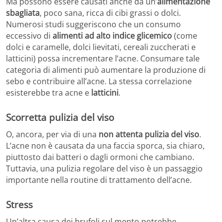
Ma possono essere causati anche da un’
alimentazione
sbagliata
, poco sana, ricca di cibi grassi o dolci.
Numerosi studi suggeriscono che un consumo
eccessivo di
alimenti ad alto indice glicemico
(come
dolci e caramelle, dolci lievitati, cereali zuccherati e
latticini) possa incrementare l’acne. Consumare tale
categoria di alimenti può aumentare la produzione di
sebo e contribuire all’acne. La stessa correlazione
esisterebbe tra acne e
latticini
.
Scorretta pulizia del viso
O, ancora, per via di una
non attenta pulizia del viso
.
L’acne non è causata da una faccia sporca, sia chiaro,
piuttosto dai batteri o dagli ormoni che cambiano.
Tuttavia, una pulizia regolare del viso è un passaggio
importante nella routine di trattamento dell’acne.
Stress
Un’altra causa dei brufoli sul mento potrebbe