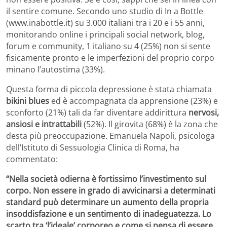
il sentire comune. Secondo uno studio di In a Bottle
(www.inabottle.it) su 3.000 italiani tra i 20 e i 55 anni,
monitorando online i principali social network, blog,
forum e community, 1 italiano su 4 (25%) non si sente
fisicamente pronto e le imperfezioni del proprio corpo
minano l’autostima (33%).
Questa forma di piccola depressione è stata chiamata
bikini blues
ed è accompagnata da apprensione (23%) e
sconforto (21%) tali da far diventare addirittura
nervosi,
ansiosi e intrattabili
(52%). Il girovita (68%) è la zona che
desta più preoccupazione. Emanuela Napoli, psicologa
dell’Istituto di Sessuologia Clinica di Roma, ha
commentato:
“Nella società odierna è fortissimo l’investimento sul
corpo. Non essere in grado di avvicinarsi a determinati
standard può determinare un aumento della propria
insoddisfazione e un sentimento di inadeguatezza. Lo
scarto tra ‘l’ideale’ corporeo e come si pensa di essere