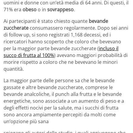
uomini e donne con un’età media di 64 anni. Di questi, il
71% era
obeso
o in
sovrappeso
.
Ai partecipanti è stato chiesto quante
bevande
zuccherate
consumassero regolarmente. Dopo sei anni
di follow up, si sono registrati 1,168 decessi, ed i
ricercatori hanno scoperto che coloro che bevevano
per la maggior parte bevande zuccherate (
incluso il
succo di frutta al 100%
) avevano maggiori probabilità di
morire rispetto a coloro che ne bevevano le minori
quantità.
La maggior parte delle persone sa che le bevande
gassate e altre bevande zuccherate, comprese le
bevande analcoliche, il punch alla frutta e le bevande
energetiche, sono associate a un aumento di peso e a
degli effetti nocivi per la salute, ma i succhi di frutta
sono ancora ampiamente percepiti da molti come
un’opzione più sana
spiegano gli autori dello studio, i quali aggiungono che,