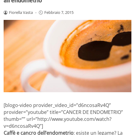
all’endometrio
Fiorella Vasta
-
Febbraio 7, 2015
[blogo-video provider_video_id=”d6ncosaRv4Q”
provider=”youtube” title=”CANCER DE ENDOMETRIO”
thumb=”” url=”http://www.youtube.com/watch?
v=d6ncosaRv4Q”]
Caffè e cancro dell’endometrio
: esiste un legame? La