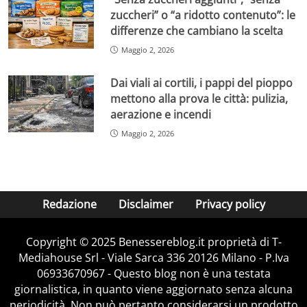
zuccheri” o “a ridotto contenuto”: le
differenze che cambiano la scelta
Maggio 2, 2026
Dai viali ai cortili, i pappi del pioppo
mettono alla prova le città: pulizia,
aerazione e incendi
Maggio 2, 2026
Redazione
Disclaimer
Privacy policy
Copyright © 2025 Benessereblog.it proprietà di T-
Mediahouse Srl - Viale Sarca 336 20126 Milano - P.Iva
06933670967 - Questo blog non è una testata
giornalistica, in quanto viene aggiornato senza alcuna
periodicità. Non può pertanto considerarsi un prodotto