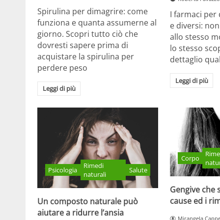
Spirulina per dimagrire: come
I farmaci per
funziona e quanta assumerne al
e diversi: no
giorno. Scopri tutto ciò che
allo stesso 
dovresti sapere prima di
lo stesso sco
acquistare la spirulina per
dettaglio qua
perdere peso
Leggi di più
Leggi di più
Rime
Corpo
natur
Rimedi
Psicologia
Salute
naturali
Gengive che 
cause ed i rim
Un composto naturale può
aiutare a ridurre l’ansia
Mirangela Cappe