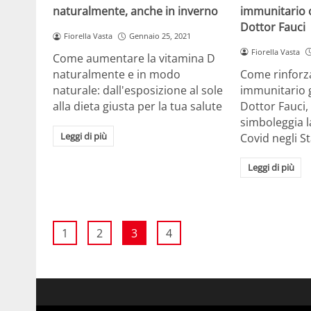
immunitario c
naturalmente, anche in inverno
Dottor Fauci
Fiorella Vasta
Gennaio 25, 2021
Fiorella Vasta
Come aumentare la vitamina D
Come rinforza
naturalmente e in modo
immunitario g
naturale: dall'esposizione al sole
Dottor Fauci
alla dieta giusta per la tua salute
simboleggia la
Leggi di più
Covid negli St
Leggi di più
1
2
3
4