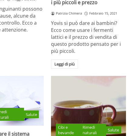
i più piccoli e prezzo
anguinanti possono
Patrizia Chimera
Febbraio 15, 2021
ause, alcune da
controllo. Ecco a
Yovis si può dare ai bambini?
 attenzione.
Ecco come usare i fermenti
lattici e il prezzo di vendita di
questo prodotto pensato per i
più piccoli.
Leggi di più
medi
Salute
urali
Cibi e
Rimedi
Salute
bevande
naturali
re il sistema