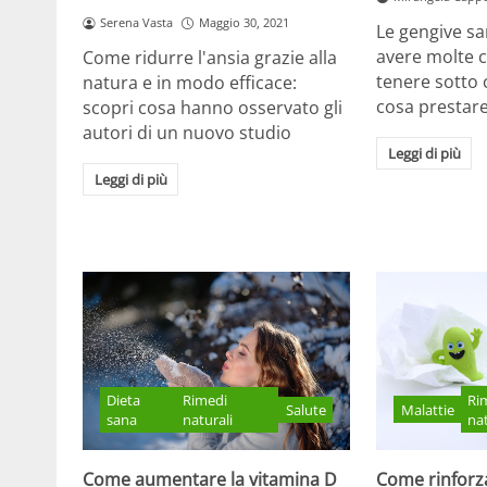
Serena Vasta
Maggio 30, 2021
Le gengive s
avere molte c
Come ridurre l'ansia grazie alla
tenere sotto 
natura e in modo efficace:
cosa prestare
scopri cosa hanno osservato gli
autori di un nuovo studio
Leggi di più
Leggi di più
Ri
Dieta
Rimedi
Malattie
Salute
nat
sana
naturali
Come rinforza
Come aumentare la vitamina D