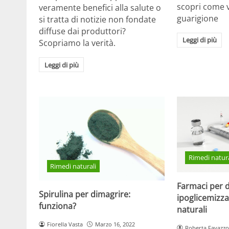
scopri come v
veramente benefici alla salute o
guarigione
si tratta di notizie non fondate
diffuse dai produttori?
Leggi di più
Scopriamo la verità.
Leggi di più
Rimedi natura
Rimedi naturali
Farmaci per d
Spirulina per dimagrire:
ipoglicemizza
funziona?
naturali
Fiorella Vasta
Marzo 16, 2022
Roberta Favazzo