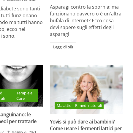
Asparagi contro la sbornia: ma
 diabete sono tanti
funzionano davvero o è un'altra
n tutti funzionano
bufala di internet? Ecco cosa
modo ma tutti hanno
devi sapere sugli effetti degli
po, ecco nel
asparagi
li sono.
Leggi di più
di
Terapie e
ali
Cure
Malattie
Rimedi naturali
sanguinano: le
edi per trattarle
Yovis si può dare ai bambini?
Come usare i fermenti lattici per
llo
Maggio 28, 2021