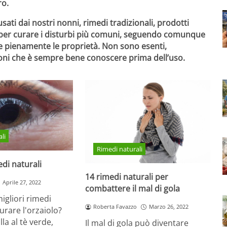
ro.
ati dai nostri nonni, rimedi tradizionali, prodotti
li per curare i disturbi più comuni, seguendo comunque
e pienamente le proprietà. Non sono esenti,
oni
che è sempre bene conoscere prima dell’uso.
li
Rimedi naturali
edi naturali
14 rimedi naturali per
Aprile 27, 2022
combattere il mal di gola
igliori rimedi
Roberta Favazzo
Marzo 26, 2022
urare l'orzaiolo?
la al tè verde,
Il mal di gola può diventare