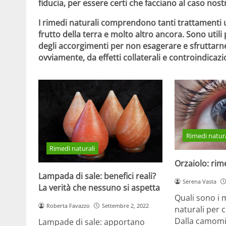
fiducia, per essere certi che facciano al caso nost
I rimedi naturali comprendono tanti trattamenti us
frutto della terra e molto altro ancora. Sono uti
degli accorgimenti per non esagerare e sfruttarn
ovviamente, da
effetti collaterali e controindicazi
Rimedi natura
Rimedi naturali
Orzaiolo: rim
Lampada di sale: benefici reali?
Serena Vasta
La verità che nessuno si aspetta
Quali sono i m
Roberta Favazzo
Settembre 2, 2022
naturali per c
Dalla camomil
Lampade di sale: apportano