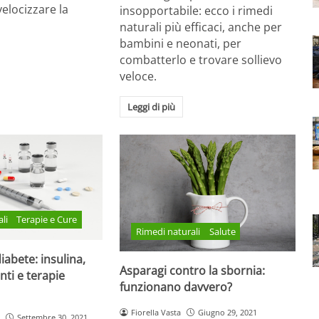
elocizzare la
insopportabile: ecco i rimedi
naturali più efficaci, anche per
bambini e neonati, per
combatterlo e trovare sollievo
veloce.
Leggi di più
li
Terapie e Cure
Rimedi naturali
Salute
iabete: insulina,
Asparagi contro la sbornia:
nti e terapie
funzionano davvero?
Fiorella Vasta
Giugno 29, 2021
Settembre 30, 2021