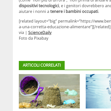
(come “non più di un’ora”, “non prima di andare a l
dispositivi tecnologici
, e i genitori dovrebbero anch
aiutare i nonni a
tenere i bambini occupati
.
[related layout=”big” permalink=”https://www.be
a-una-corretta-educazione-alimentare”][/related]
via |
ScienceDaily
Foto da Pixabay
ARTICOLI CORRELATI