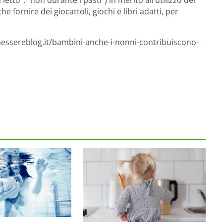
etto”, “non durante i pasti”) in merito all’utilizzo dei
e fornire dei giocattoli, giochi e libri adatti, per
nessereblog.it/bambini-anche-i-nonni-contribuiscono-