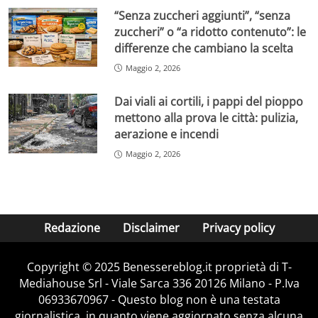
“Senza zuccheri aggiunti”, “senza
zuccheri” o “a ridotto contenuto”: le
differenze che cambiano la scelta
Maggio 2, 2026
Dai viali ai cortili, i pappi del pioppo
mettono alla prova le città: pulizia,
aerazione e incendi
Maggio 2, 2026
Redazione
Disclaimer
Privacy policy
Copyright © 2025 Benessereblog.it proprietà di T-
Mediahouse Srl - Viale Sarca 336 20126 Milano - P.Iva
06933670967 - Questo blog non è una testata
giornalistica, in quanto viene aggiornato senza alcuna