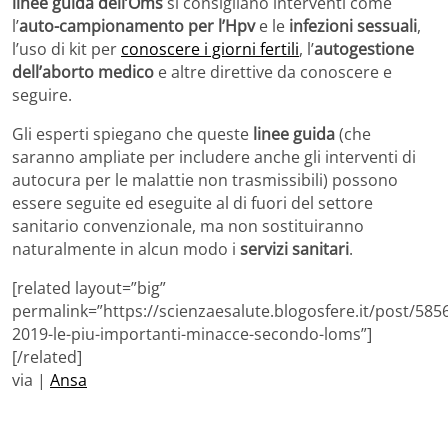
linee guida dell’Oms
si consigliano interventi come
l’
auto-campionamento per l’Hpv
e le
infezioni sessuali
,
l’uso di kit per
conoscere i giorni fertili
, l’
autogestione
dell’aborto medico
e altre direttive da conoscere e
seguire.
Gli esperti spiegano che queste
linee guida
(che
saranno ampliate per includere anche gli interventi di
autocura per le malattie non trasmissibili) possono
essere seguite ed eseguite al di fuori del settore
sanitario convenzionale, ma non sostituiranno
naturalmente in alcun modo i
servizi sanitari
.
[related layout=”big”
permalink=”https://scienzaesalute.blogosfere.it/post/585
2019-le-piu-importanti-minacce-secondo-loms”]
[/related]
via |
Ansa